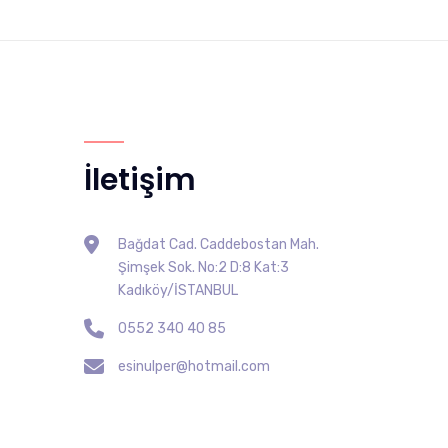
İletişim
Bağdat Cad. Caddebostan Mah.
Şimşek Sok. No:2 D:8 Kat:3
Kadıköy/İSTANBUL
0552 340 40 85
esinulper@hotmail.com