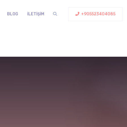
BLOG
İLETIŞIM
+905523404085