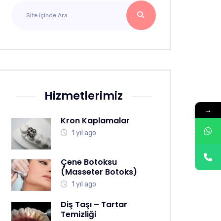
Hizmetlerimiz
→
Kron Kaplamalar
1 yıl ago
Çene Botoksu
(Masseter Botoks)
1 yıl ago
Diş Taşı – Tartar
Temizliği