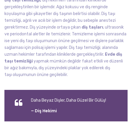
Diş taşı temizliği,
diş hekimleri tarafından kliniklerde
gerçekleştirilen bir işlemdir. Ağız kokusu ve diş renginde
koyulaşma gibi şikayetler diş taşının belirtisi olabilir. Diş taşı
temizliği, ağrılı ve acılı bir işlem değildir, bu sebeple anestezi
gerektirmez. Diş yüzeyinde ortaya çıkan
diş taşları
, ultrasonik
ve periodontal aletler ile temizlenir. Temizleme işlemi sonrasında
ise yeni diş taşı oluşumunun önüne geçilmesi ve dişlere parlaklık
sağlaması için polisaj işlemi yapılır. Diş taşı temizliği; alanında
uzman hekimler tarafından kliniklerde gerçekleştirilir.
Evde diş
taşı temizliği
yapmak mümkün değildir fakat etkili ve düzenli
bir ağız bakımıyla, diş yüzeyindeki plaklar yok edilerek diş
taşı oluşumunun önüne geçilebilir.
Daha Beyaz Dişler, Daha Güzel Bir Gülüş!
– Diş Hekimi